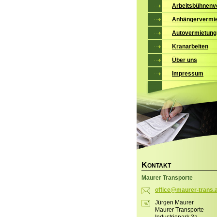
Arbeitsbühnenv
Anhängervermi
Autovermietung
Kranarbeiten
Über uns
Impressum
K
ONTAKT
Maurer Transporte
office@m
aurer-tr
ans.
Jürgen Maurer
Maurer Transporte