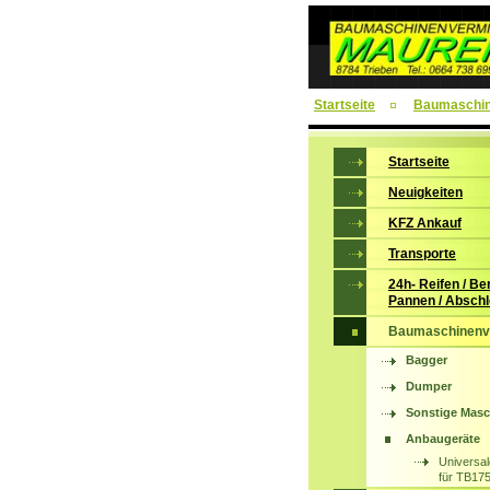
Startseite
Baumaschin
Startseite
Neuigkeiten
KFZ Ankauf
Transporte
24h- Reifen / Be
Pannen / Abschl
Baumaschinenv
Bagger
Dumper
Sonstige Mas
Anbaugeräte
Universal
für TB17