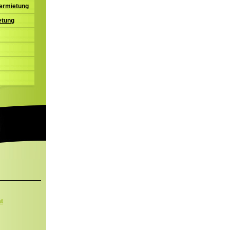
ermietung
etung
at