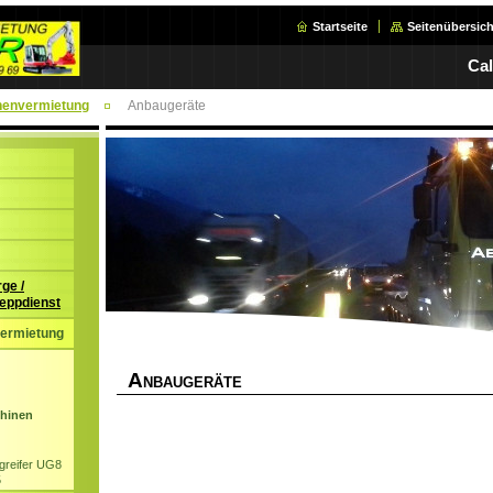
Startseite
Seitenübersich
Cal
envermietung
Anbaugeräte
rge /
eppdienst
ermietung
A
NBAUGERÄTE
chinen
greifer UG8
5